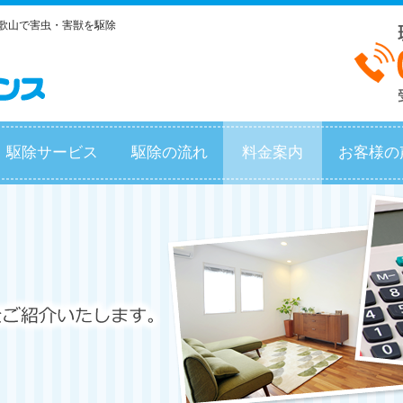
和歌山で害虫・害獣を駆除
駆除サービス
駆除の流れ
料金案内
お客様の