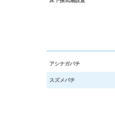
床下換気扇設置
アシナガバチ
スズメバチ